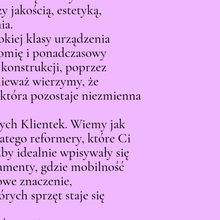
jakością, estetyką,
ia.
kiej klasy urządzenia
nomię i ponadczasowy
 konstrukcji, poprzez
nieważ wierzymy, że
 która pozostaje niezmienna
ych Klientek. Wiemy jak
atego reformery, które Ci
by idealnie wpisywały się
amenty, gdzie mobilność
owe znaczenie,
órych sprzęt staje się