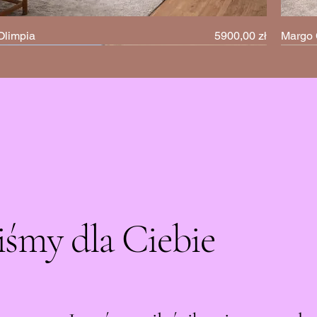
Cena
Olimpia
5900,00 zł
Margo 
iśmy dla Ciebie