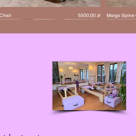
Cena
Chair
5500,00 zł
Margo Spine 