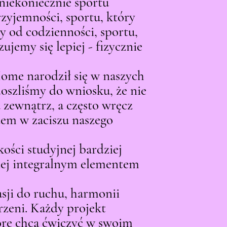
 niekoniecznie sportu
Cena
6900,00 zł
Riva
zyjemności, sportu, który
 od codzienności, sportu,
zujemy się lepiej - fizycznie
ome narodził się w naszych
doszliśmy do wniosku, że nie
zewnątrz, a często wręcz
tem w zaciszu naszego
ości studyjnej bardziej
iej integralnym elementem
sji do ruchu, harmonii
rzeni. Każdy projekt
óre chcą ćwiczyć w swoim