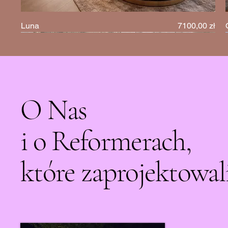
Cena
Luna
7100,00 zł
O Nas
i o Reformerach,
które zaprojektowal