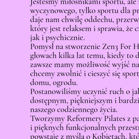
Jesteśmy miłośnikami sportu, ale
Cena
Cena
Capri
Margo
27 000,00 zł
6400,00 zł
Aurora
wyczynowego, tylko sportu dla pr
daje nam chwilę oddechu, przerwy
który jest relaksem i sprawia, że c
jak i psychicznie.
Pomysł na stworzenie Zen3 For H
głowach kilka lat temu, kiedy to 
zawsze mamy możliwość wyjść na 
chcemy zwolnić i cieszyć się spor
domu, ogrodu.
Postanowiliśmy uczynić ruch o jak
dostępnym, piękniejszym i bardz
naszego codziennego życia.
Tworzymy Reformery Pilates z pa
i pięknych funkcjonalnych przest
powstaje z myślą o Kobietach, kt